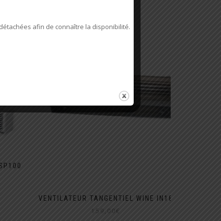
détachées afin de connaître la disponibilité.
 SP100
age
x :
VENTILATEUR TANGENTIEL WINE IN18
,00€
159,00
€