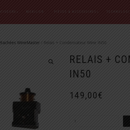
ATISEURS
MOBILIER
PIÈCES & ACCESSOIRES
TECHNOLOGI
étachées WineMaster
/ Relais + Condensateur Wine IN50
RELAIS + C
IN50
149,00
€