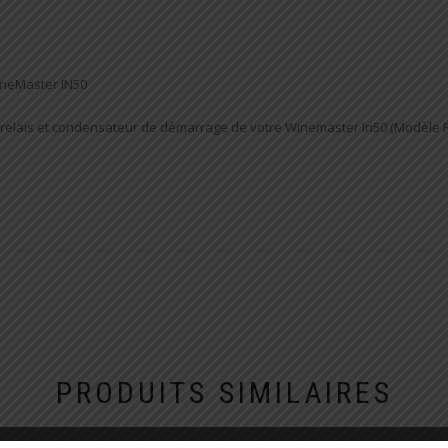
ineMaster IN50
le relais et condensateur de démarrage de votre Winemaster In50 (Modèl
PRODUITS SIMILAIRES