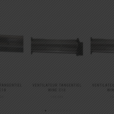
TANGENTIEL
VENTILATEUR TANGENTIEL
VENTILATE
C18
WINE C10
WIN
00
€
169,00
€
16