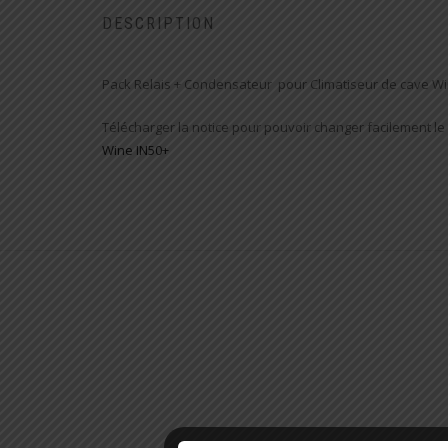
DESCRIPTION
Pack Relais + Condensateur pour Climatiseur de cave W
Télécharger la notice pour pouvoir changer facilement 
Wine IN50+