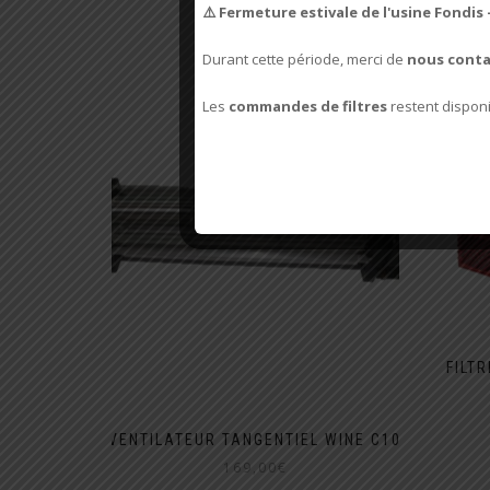
⚠️ Fermeture estivale de l'usine Fondis 
Durant cette période, merci de
nous conta
Les
commandes de filtres
restent dispon
FILT
VENTILATEUR TANGENTIEL WINE C10
169,00
€