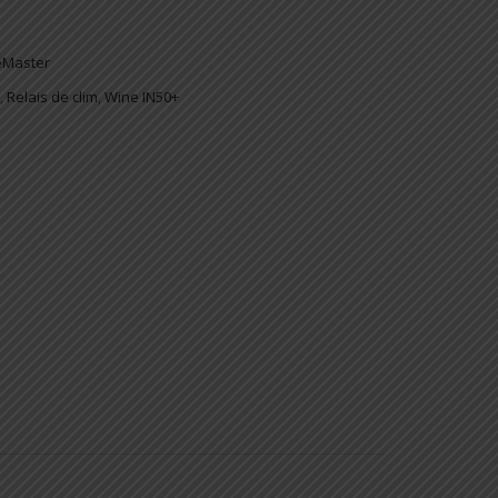
eMaster
,
Relais de clim
,
Wine IN50+