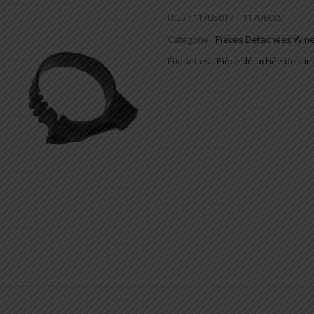
UGS :
117U5017 + 117U6005
Catégorie :
Pièces Détachées Win
Étiquettes :
Pièce détachée de clim