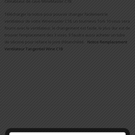
Climatiseur de cave WineMaster C18.
Télécharger la notice pour pouvoir changer facilement le
ventilateur de votre Winemaster C18, un tournevis Tork 10 vous sera
fourni avec le ventilateur, le changement est facile, le plus dur est de
trouver l’emplacement des 3 vises. Il faudra aussi acheter un tube
de silicone pour refaire le joint d’étanchéité.
Notice Remplacement
Ventilateur Tangentiel Wine C18