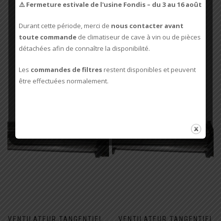
⚠️ Fermeture estivale de l'usine Fondis – du 3 au 16 août
PRODUITS SIMILAIRES
Durant cette période, merci de
nous contacter avant
toute commande
de climatiseur de cave à vin ou de pièces
détachées afin de connaître la disponibilité.
Les
commandes de filtres
restent disponibles et peuvent
être effectuées normalement.
VENTILATEUR TANGENTIEL
VENTILATEUR TANGENTIEL