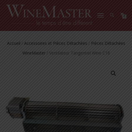
DÉPLIER
0
LA
NAVIGATION
Accueil
/
Accessoires et Pièces Détachées
/
Pièces Détachées
WineMaster
/ Ventilateur Tangentiel Wine C18