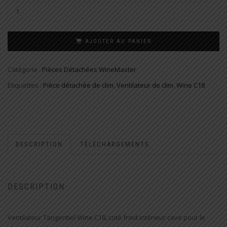
AJOUTER AU PANIER
Catégorie :
Pièces Détachées WineMaster
Étiquettes :
Pièce détachée de clim
,
Ventilateur de clim
,
Wine C18
DESCRIPTION
TÉLÉCHARGEMENTS
DESCRIPTION
Ventilateur Tangentiel Wine C18, coté froid intérieur cave pour le