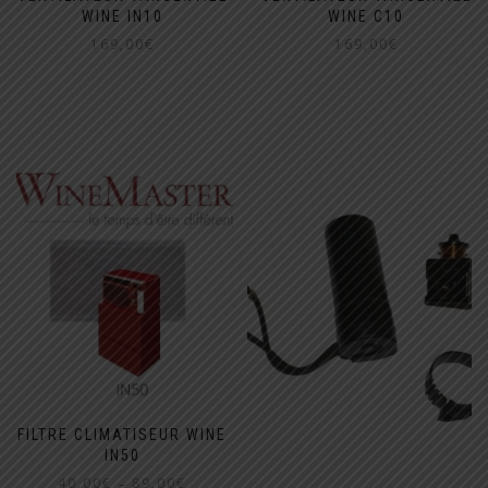
WINE IN10
WINE C10
169,00
€
169,00
€
FILTRE CLIMATISEUR WINE
IN50
Plage
40,00
€
89,00
€
–