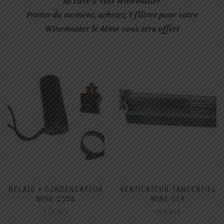
de cave à vins Winemaster
Promo du moment, achetez 3 filtres pour votre
Winemaster le 4ème vous sera offert
RELAIS + CONDENSATEUR
VENTILATEUR TANGENTIEL
WINE C50S
WINE C18
149,00
€
159,00
€