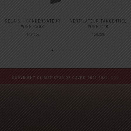
RELAIS + CONDENSATEUR
VENTILATEUR TANGENTIEL
WINE C50S
WINE C18
149,00
€
159,00
€
COPYRIGHT CLIMATISEUR DE CAVE© 2002-2024.
CGV