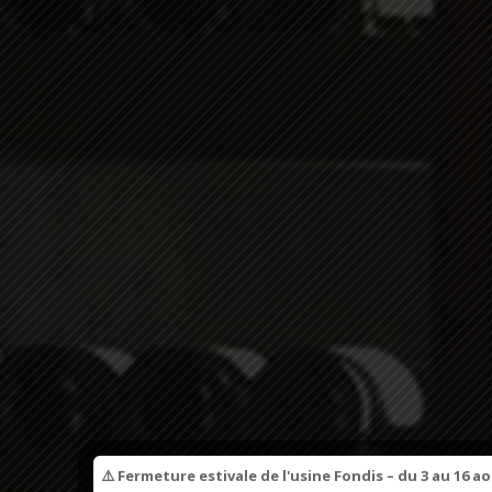
⚠️ Fermeture estivale de l'usine Fondis – du 3 au 16 a