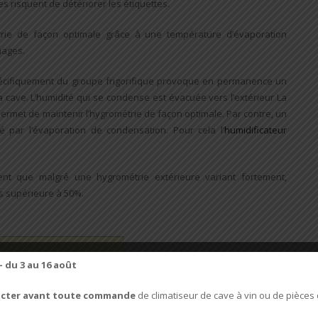
s risquent de détériorer les étiquettes.
trie de façon optimale grâce à une température d’évaporation
mages.
écifiquement du groupe frigorifique provoque en permanence un
la cave. L’humidité qui se condense est évacuée vers l’extérieur La
ermet de maintenir l’hygrométrie de façon optimale. Par contre, un
 par l’évaporation de condensation. Pour cela l’
humidificateur
ent que malgré une hygrométrie extérieure variant fortement,
urs supérieure à 50%.
– du 3 au 16 août
cter avant toute commande
de climatiseur de cave à vin ou de pièces 