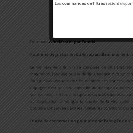
Les
commandes de filtres
restent dispon
Découvrir
WineMaster par Fondis
Pour une dégustation du vin au meilleur moment : q
Le vieillissement du vin se compose de plusieurs étap
maturation, l’apogée puis le déclin. L’apogée d’un vin c
faut parfois attendre de très nombreuses années après
L’apogée n’est pas seulement lié au nombre d’années de
vieillissement du vin, ainsi qu’aux caractéristiques et sp
et l’appellation, ainsi qu’à la qualité de la vinifica
bouteille conservée dans les meilleures conditions d’un
Durée de conservation pour obtenir l’apogée du vin (