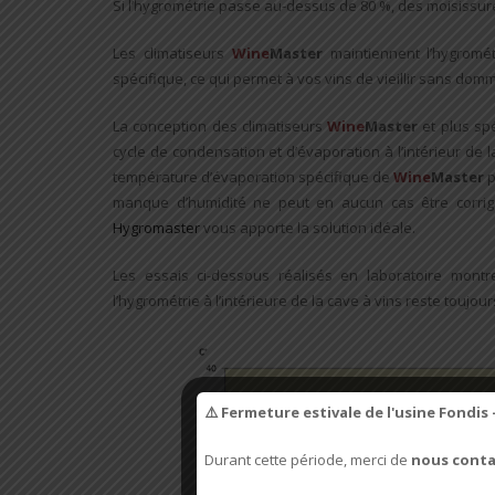
Si l’hygrométrie passe au-dessus de 80 %, des moisissure
Les climatiseurs
Wine
Master
maintiennent l’hygromé
spécifique, ce qui permet à vos vins de vieillir sans dom
La conception des climatiseurs
Wine
Master
et plus sp
cycle de condensation et d’évaporation à l’intérieur de 
température d’évaporation spécifique de
Wine
Master
p
manque d’humidité ne peut en aucun cas être corrigé
Hygromaster
vous apporte la solution idéale.
Les essais ci-dessous réalisés en laboratoire montr
l’hygrométrie à l’intérieure de la cave à vins reste toujo
⚠️ Fermeture estivale de l'usine Fondis 
Durant cette période, merci de
nous conta