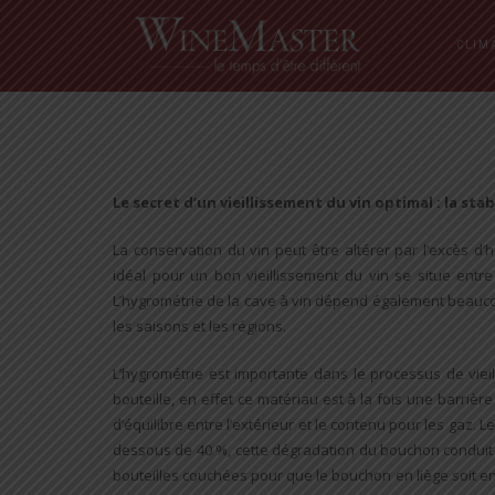
CLIM
Le secret d’un vieillissement du vin optimal : la s
La conservation du vin peut être altérer par l’excès d’
idéal pour un bon vieillissement du vin se situe entr
L’hygrométrie de la cave à vin dépend également beaucou
les saisons et les régions.
L’hygrométrie est importante dans le processus de vieil
bouteille, en effet ce matériau est à la fois une barrière
d’équilibre entre l’extérieur et le contenu pour les gaz.
dessous de 40 %, cette dégradation du bouchon conduit ir
bouteilles couchées pour que le bouchon en liège soit en