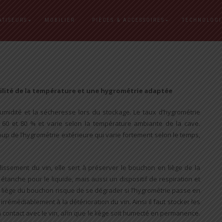
VIEILLISSEMENT DU VIN
ATISEURS
MOBILIER
PIÈCES & ACCESSOIRES
TECHNOLOGI
tabilité de la température et une hygrométrie adaptée
humidité et la sécheresse lors du stockage. Le taux d’hygrométrie
e 60 et 80 % et varie selon la température ambiante de la cave.
p de l’hygrométrie extérieure qui varie fortement selon le temps,
lissement du vin, elle sert à préserver le bouchon en liège de la
 étanche pour le liquide, mais aussi un dispositif de respiration et
 Le liège du bouchon risque de se dégrader si l’hygrométrie passe en
rémédiablement à la détérioration du vin. Ainsi il faut stocker les
 contact avec le vin, afin que le liège soit humecté en permanence.