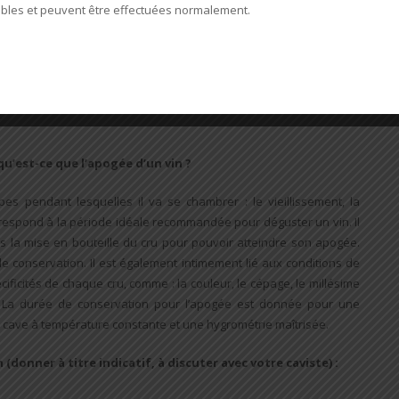
ibles et peuvent être effectuées normalement.
u’est-ce que l’apogée d’un vin ?
es pendant lesquelles il va se chambrer : le vieillissement, la
orrespond à la période idéale recommandée pour déguster un vin. Il
 la mise en bouteille du cru pour pouvoir atteindre son apogée.
 conservation. Il est également intimement lié aux conditions de
écificités de chaque cru, comme : la couleur, le cépage, le millésime
tion. La durée de conservation pour l’apogée est donnée pour une
e cave à température constante et une hygrométrie maîtrisée.
donner à titre indicatif, à discuter avec votre caviste) :