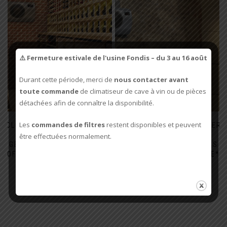
⚠️ Fermeture estivale de l'usine Fondis – du 3 au 16 août
Durant cette période, merci de
nous contacter avant
toute commande
de climatiseur de cave à vin ou de pièces
détachées afin de connaître la disponibilité.
Les
commandes de filtres
restent disponibles et peuvent
CLIMATISEUR WINEMASTER
CLIMATISEUR WINEMASTER
C25X (NOUVELLE
IN25X (NOUVELLE
être effectuées normalement.
GÉNÉRATION) + 3 FILTRES
GÉNÉRATION) + 3 FILTRES
OFFERTS – CONNECTABLE*
OFFERTS – CONNECTABLE*
Plage
2150,00
€
2899,00
€
–
3749,00
€
de
2949,00
€
prix :
2150,00€
Ce
à
produit
2899,00€
a