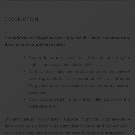
DESCRIPTION
Humidificateur Hygromaster : Qualité de l’air et conservation,
deux atouts supplémentaires
Suspendu au mur, posé au sol ou sur une étagère
stable, son installation est simple !
On le raccorde simplement à la bombonne d’eau livrée
avec l’appareil. Ce kit réservoir de 20 litres alimente
l’Hygromaster en eau déminéralisée pendant plusieurs
semaines.
Vous pouvez régler le taux d’humidité qui convient à
votre cave à vin.
L’humidificateur Hygromaster apporte l’humidité supplémentaire
dont votre cave a besoin, en particulier l’hiver quand l’air est sec. Il
s’utilise en complément de votre climatiseur de cave
Wine
Master
.