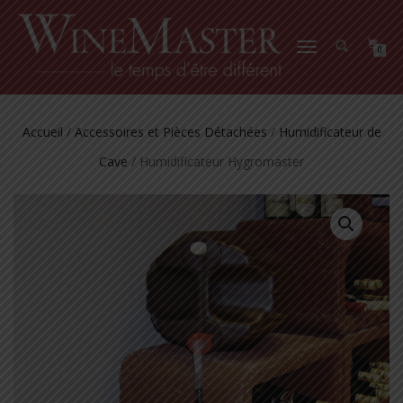
DÉPLIER
0
LA
NAVIGATION
Accueil
/
Accessoires et Pièces Détachées
/
Humidificateur de
Cave
/ Humidificateur Hygromaster