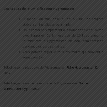
Les Atouts de l’Humidificateur Hygromaster
Suspendu au mur, posé au sol ou sur une étagère
stable, son installation est simple
On le raccorde simplement à la bombonne d’eau livrée
avec l’appareil. Ce kit réservoir de 20 litres alimente
l’humidificateur Hygromaster en eau déminéralisée
pendant plusieurs semaines.
Vous pouvez régler le taux d’humidité qui convient à
votre cave à vin.
Télécharger la plaquette de l’Hygromaster
Fiche Hygromaster 12-
2017
Télécharger la notice de montage de l’Hygromaster
Notice
WineMaster Hygromaster