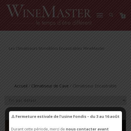
CLIMATISEUR
ENCASTRABLE
DÉPLIER
0
LA
NAVIGATION
Les Climatiseurs Monoblocs Encastrables WineMaster
Accueil
/
Climatiseur de Cave
/ Climatiseur Encastrable
⚠️ Fermeture estivale de l'usine Fondis – du 3 au 16 août
Promo !
Promo !
Durant cette période, merci de
nous contacter avant