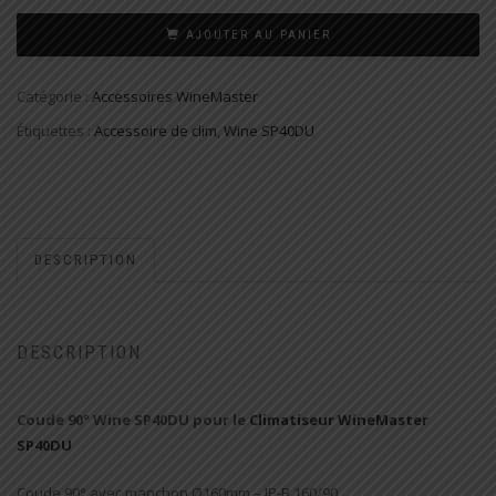
AJOUTER AU PANIER
Catégorie :
Accessoires WineMaster
Étiquettes :
Accessoire de clim
,
Wine SP40DU
DESCRIPTION
DESCRIPTION
Coude 90° Wine SP40DU pour le
Climatiseur WineMaster
SP40DU
Coude 90° avec manchon Ø160mm – IP-B 160/90