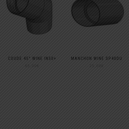
COUDE 45° WINE IN50+
MANCHON WINE SP40DU
65,00
€
25,00
€