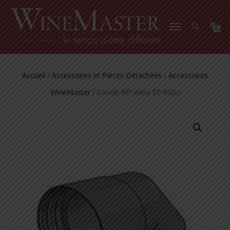
DÉPLIER
0
LA
NAVIGATION
Accueil
/
Accessoires et Pièces Détachées
/
Accessoires
WineMaster
/ Coude 90° Wine SP40DU