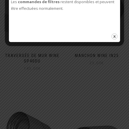
Les
commandes de filtres
restent disponibles et peuvent
être effectuées normalement.
TRAVERSÉE DE MUR WINE
MANCHON WINE IN25
SP40DU
25,00
€
145,00
€