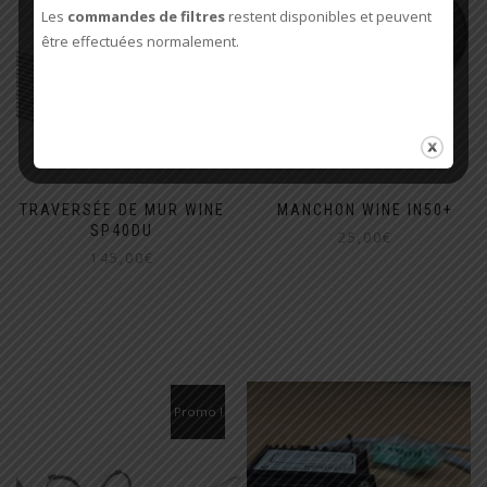
Les
commandes de filtres
restent disponibles et peuvent
être effectuées normalement.
TRAVERSÉE DE MUR WINE
MANCHON WINE IN50+
SP40DU
25,00
€
145,00
€
Promo !