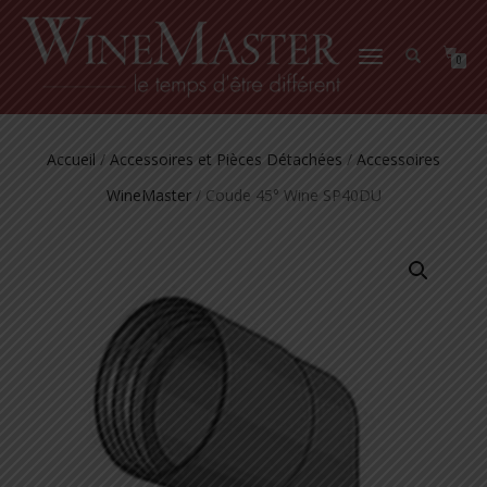
DÉPLIER
0
LA
NAVIGATION
Accueil
/
Accessoires et Pièces Détachées
/
Accessoires
WineMaster
/ Coude 45° Wine SP40DU