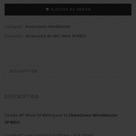
AJOUTER AU PANIER
Catégorie :
Accessoires WineMaster
Étiquettes :
Accessoire de clim
,
Wine SP40DU
DESCRIPTION
DESCRIPTION
Coude 45° Wine SP40DU pour le
Climatiseur WineMaster
SP40DU
Coude 45° avec manchon Ø160 mm – IP-B 160/45