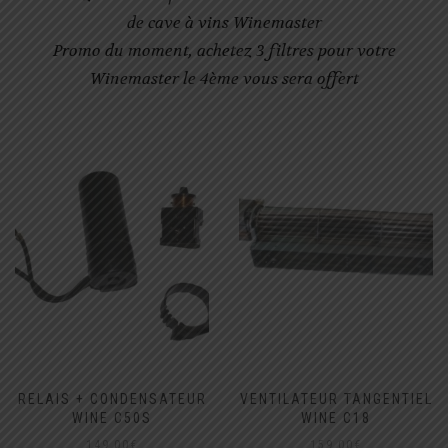
de cave à vins Winemaster
Promo du moment, achetez 3 filtres pour votre
Winemaster le 4ème vous sera offert
RELAIS + CONDENSATEUR
VENTILATEUR TANGENTIEL
WINE C50S
WINE C18
149,00
€
159,00
€