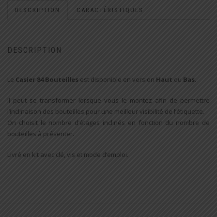
DESCRIPTION
CARACTÉRISTIQUES
DESCRIPTION
Le
Casier 84 Bouteilles
est disponible en version
Haut
ou
Bas.
Il peut se transformer lorsque vous le montez afin de permettre
l’inclinaison des bouteilles pour une meilleur visibilité de l’étiquette.
On choisit le nombre d’étages inclinés en fonction du nombre de
bouteilles à présenter.
Livré en kit avec clé, vis et mode d’emploi.