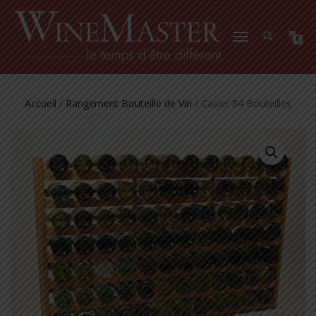
DÉPLIER
0
LA
NAVIGATION
Accueil
/
Rangement Bouteille de Vin
/ Casier 84 Bouteilles