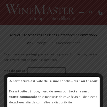
DÉPLIER
0
LA
NAVIGATION
Accueil
/
Accessoires et Pièces Détachées
/
Commande-
vip
/ Protégé : C50s Reconditionné
Ce contenu est protégé par un mot de passe. Pour le voir, veuillez
saisir votre mot de passe ci-dessous :
Mot de passe :
⚠️ Fermeture estivale de l'usine Fondis – du 3 au 16 août
Durant cette période, merci de
nous contacter avant
toute commande
de climatiseur de cave à vin ou de pièces
détachées afin de connaître la disponibilité.