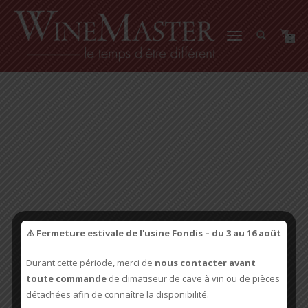
AUTEUR/AUTRICE :
CHEFDUSITE
DÉPLIER
0
LA
NAVIGATION
⚠️ Fermeture estivale de l'usine Fondis – du 3 au 16 août
Durant cette période, merci de
nous contacter avant
toute commande
de climatiseur de cave à vin ou de pièces
détachées afin de connaître la disponibilité.